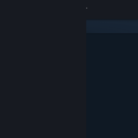
Войти
Магазин
Сообщество
Информация
Поддержка
Изменить язык
Скачать мобильное приложение Steam
Полная версия