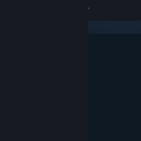
Zaloguj się
Sklep
Społeczność
Informacje
Wsparcie
Zmień język
Pobierz aplikację mobilną Steam
Wersja przeglądarkowa