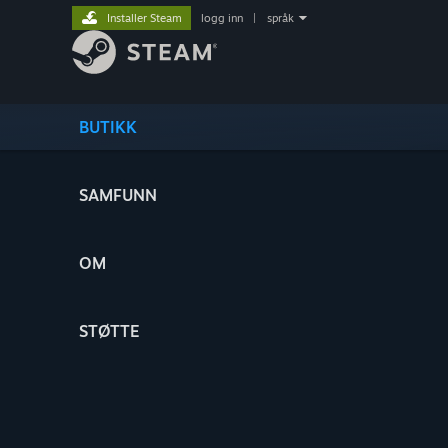
Installer Steam
logg inn
|
språk
BUTIKK
SAMFUNN
OM
STØTTE