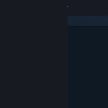
Login
Toko
Komunitas
Tentang
Bantuan
Ubah bahasa
Dapatkan Aplikasi Seluler Steam
Lihat situs web desktop