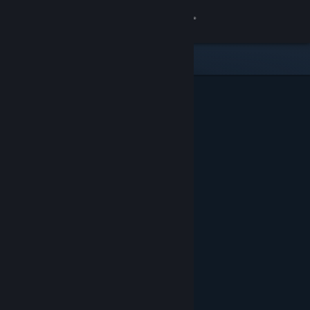
Σύνδεση
Κατάστημα
Κοινότητα
Σχετικά
Υποστήριξη
Αλλαγή γλώσσας
Αποκτήστε την εφαρμογή Steam για κινητές συσκευές
Προβολή ιστοσελίδας για υπολογιστές