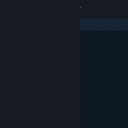
Přihlásit se
Obchod
Komunita
Informace
Podpora
Změnit jazyk
Mobilní aplikace služby Steam
Desktopová verze stránky