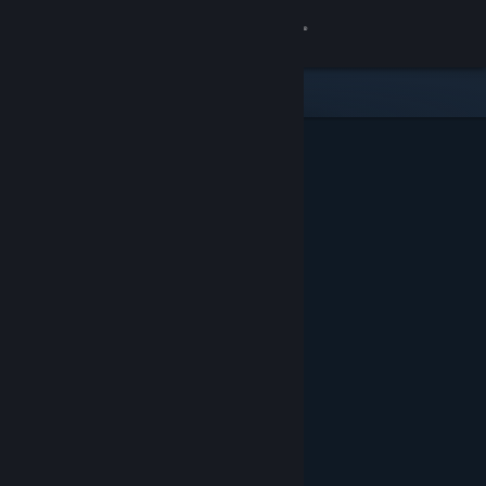
Đăng nhập
Cửa hàng
Cộng đồng
Thông tin
Hỗ trợ
Thay đổi ngôn ngữ
Cài ứng dụng Steam di động
Xem web cho desktop