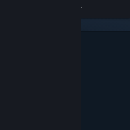
Giriş yap
Mağaza
Topluluk
Hakkında
Destek
Dili değiştir
Steam mobil uygulamasını yükle
Masaüstü internet sitesini görüntüle