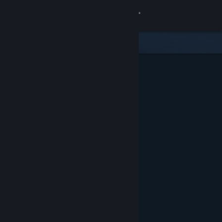
Conectează-te
Magazin
Comunitate
Despre
Asistență
Schimbă limba
Obține aplicația Steam pentru dispozitive mobile
Vezi site în versiunea pentru desktop