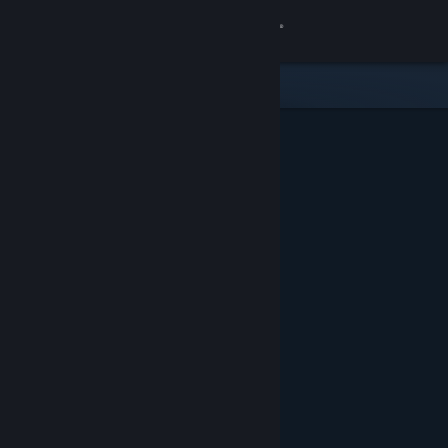
Iniciar sessão
Loja
Comunidade
Sobre
Apoio
Alterar idioma
Instala a app móvel do Steam
Ver versão para computadores