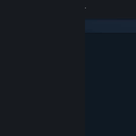
Увійти
Крамниця
Спільнота
Інформація
Підтримка
Змінити мову
Завантажити мобільний застосунок Steam
Переглянути повну версію