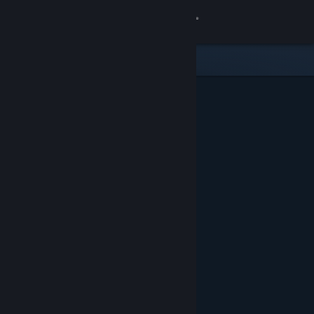
登录
商店
社区
关于
客服
更改语言
获取 Steam 手机应用
查看桌面版网站