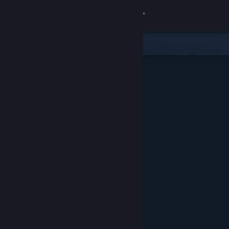
Войти
Магазин
Сообщество
Информация
Поддержка
Изменить язык
Скачать мобильное приложение Steam
Полная версия