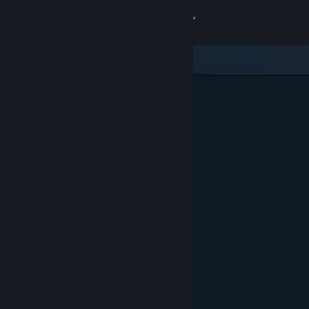
Conectează-te
Magazin
Comunitate
Despre
Asistență
Schimbă limba
Obține aplicația Steam pentru dispozitive mobile
Vezi site în versiunea pentru desktop