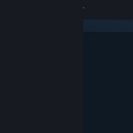
Zaloguj się
Sklep
Społeczność
Informacje
Wsparcie
Zmień język
Pobierz aplikację mobilną Steam
Wersja przeglądarkowa