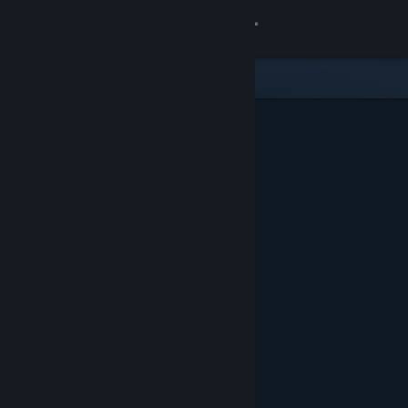
로그인
상점
커뮤니티
정보
지원
언어 변경
Steam 모바일 앱 다운로드
PC 웹사이트 보기