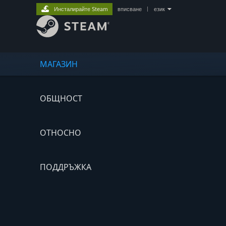
Инсталирайте Steam
вписване
|
език
МАГАЗИН
ОБЩНОСТ
ОТНОСНО
ПОДДРЪЖКА