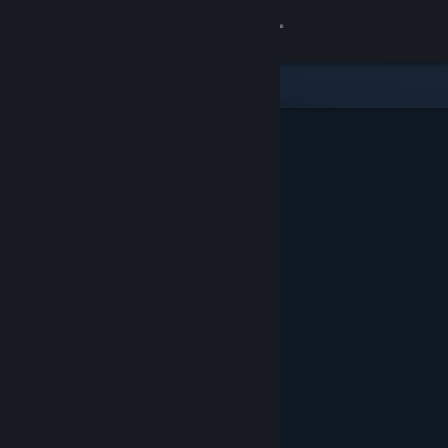
Увійти
Крамниця
Спільнота
Інформація
Підтримка
Змінити мову
Завантажити мобільний застосунок Steam
Переглянути повну версію