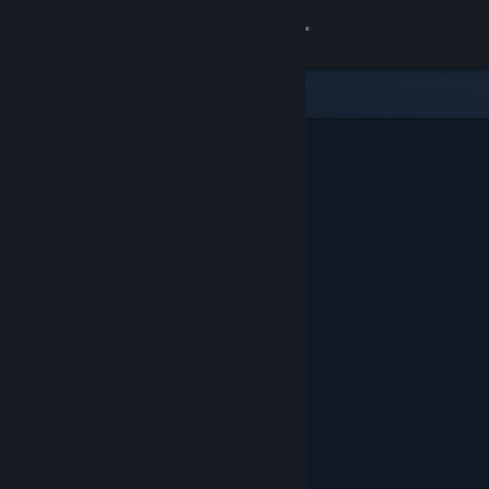
Giriş yap
Mağaza
Topluluk
Hakkında
Destek
Dili değiştir
Steam mobil uygulamasını yükle
Masaüstü internet sitesini görüntüle