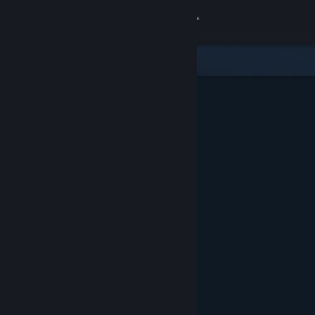
登入
商店
社群
關於
客服
變更語言
取得 Steam 行動應用程式
檢視電腦版網頁