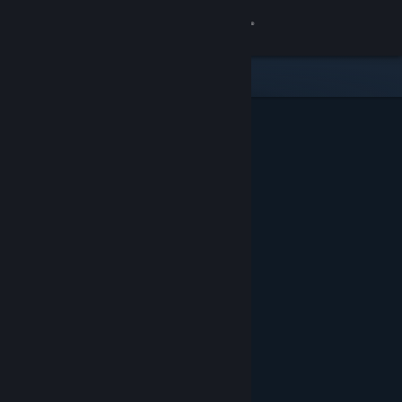
登入
商店
社群
關於
客服
變更語言
取得 Steam 行動應用程式
檢視電腦版網頁