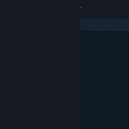
Logga in
Butik
Gemenskap
Om
Support
Byt språk
Skaffa Steams mobilapp
Se skrivbordswebbplats