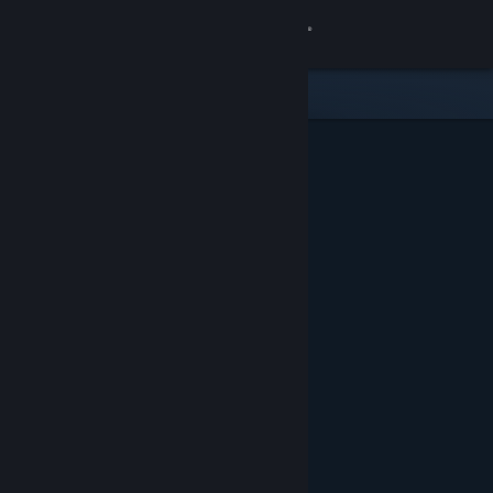
Logga in
Butik
Gemenskap
Om
Support
Byt språk
Skaffa Steams mobilapp
Se skrivbordswebbplats