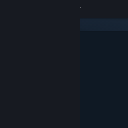
Iniciar sesión
Tienda
Comunidad
Acerca de
Soporte
Cambiar idioma
Descargar Steam Mobile
Ver versión clásica