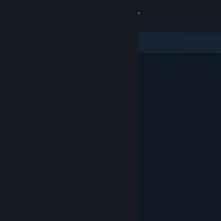
Iniciar sesión
Tienda
Comunidad
Acerca de
Soporte
Cambiar idioma
Descargar Steam Mobile
Ver versión clásica