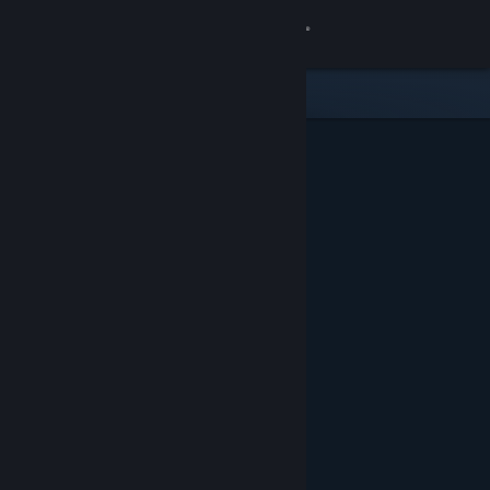
Войти
Магазин
Сообщество
Информация
Поддержка
Изменить язык
Скачать мобильное приложение Steam
Полная версия