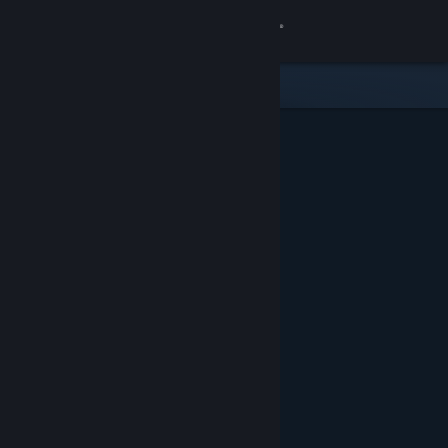
Iniciar sessão
Loja
Comunidade
Sobre
Apoio
Alterar idioma
Instala a app móvel do Steam
Ver versão para computadores