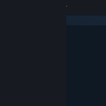
Iniciar sesión
Tienda
Comunidad
Acerca de
Soporte
Cambiar idioma
Obtener la aplicación de Steam Mobile
Ver versión clásica