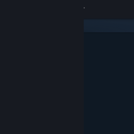
로그인
상점
커뮤니티
정보
지원
언어 변경
Steam 모바일 앱 다운로드
PC 웹사이트 보기