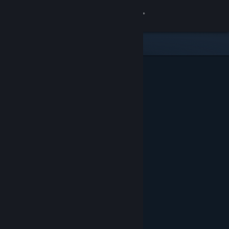
サインイン
ストア
コミュニティ
詳細
サポート
言語を変更
Steamモバイルアプリを入手
デスクトップウェブサイトを表示