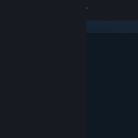
サインイン
ストア
コミュニティ
詳細
サポート
言語を変更
Steamモバイルアプリを入手
デスクトップウェブサイトを表示