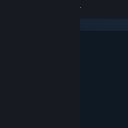
Σύνδεση
Κατάστημα
Κοινότητα
Σχετικά
Υποστήριξη
Αλλαγή γλώσσας
Αποκτήστε την εφαρμογή Steam για κινητές συσκευές
Προβολή ιστοσελίδας για υπολογιστές