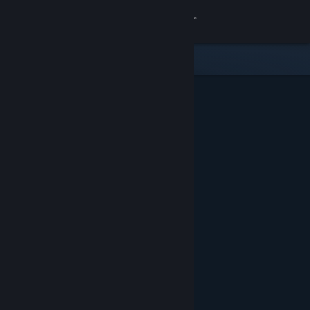
Anmelden
Shop
Community
Info
Support
Sprache ändern
Steam-Mobile-App herunterladen
Desktopversion anzeigen