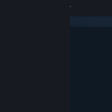
Se connecter
Magasin
Communauté
À propos
Support
Changer la langue
Télécharger l'application mobile Steam
Voir version ordi. du site