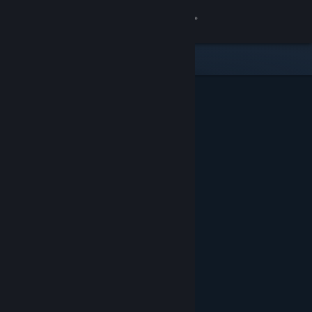
Se connecter
Magasin
Communauté
À propos
Support
Changer la langue
Télécharger l'application mobile Steam
Voir version ordi. du site