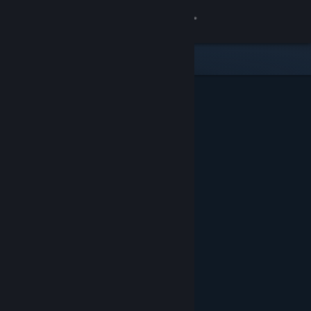
Log på
Butik
Fællesskab
Om
Support
Skift sprog
Hent Steam-mobilappen
Vis desktop-webside