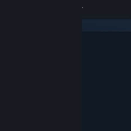
Вписване
Магазин
Общност
Относно
Поддръжка
Смяна на езика
Сдобийте се с мобилното Steam приложение
Преглед на сайта за настолни компютри