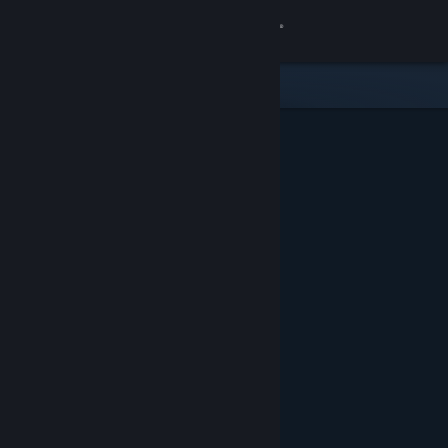
Вписване
Магазин
Общност
Относно
Поддръжка
Смяна на езика
Сдобийте се с мобилното Steam приложение
Преглед на сайта за настолни компютри