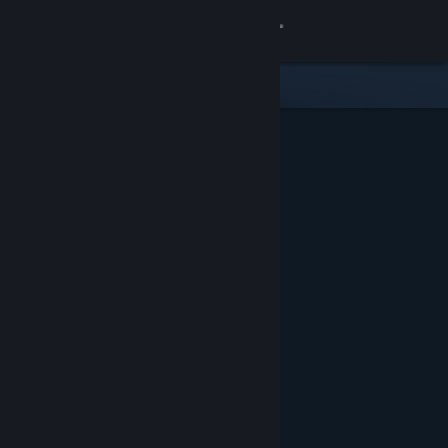
Iniciar sessão
Loja
Comunidade
Sobre
Suporte
Alterar idioma
Baixe o aplicativo móvel do Steam
Ver versão para computadores