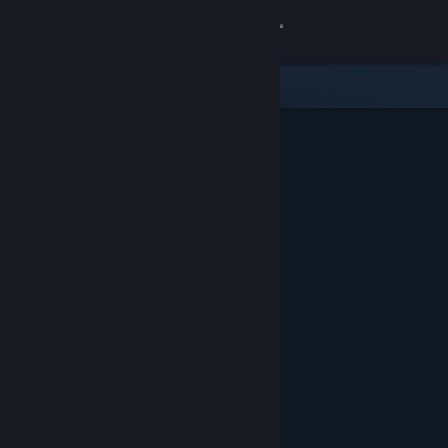
Giriş yap
Mağaza
Topluluk
Hakkında
Destek
Dili değiştir
Steam mobil uygulamasını yükle
Masaüstü internet sitesini görüntüle