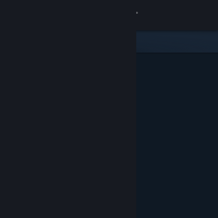
Войти
Магазин
Сообщество
Информация
Поддержка
Изменить язык
Скачать мобильное приложение Steam
Полная версия