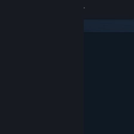
Conectează-te
Magazin
Comunitate
Despre
Asistență
Schimbă limba
Obține aplicația Steam pentru dispozitive mobile
Vezi site în versiunea pentru desktop