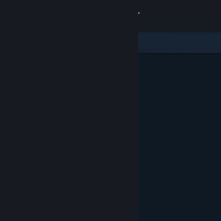
Logg inn
Butikk
Samfunn
Om
Kundestøtte
Bytt språk
Skaff deg Steam-appen på mobil
Vis skrivebordsversjon