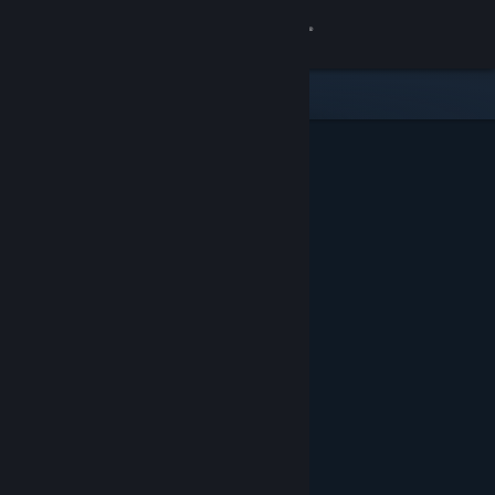
Iniciar sesión
Tienda
Comunidad
Acerca de
Soporte
Cambiar idioma
Obtener la aplicación de Steam Mobile
Ver versión clásica