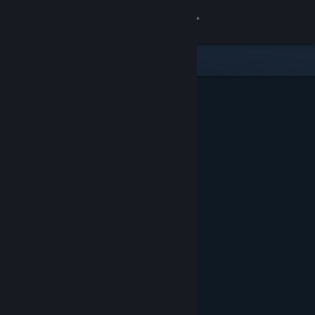
Iniciar sesión
Tienda
Comunidad
Acerca de
Soporte
Cambiar idioma
Obtener la aplicación de Steam Mobile
Ver versión clásica