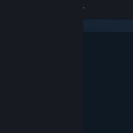
로그인
상점
커뮤니티
정보
지원
언어 변경
Steam 모바일 앱 다운로드
PC 웹사이트 보기