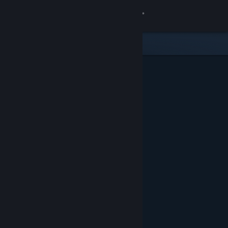
Login
Toko
Komunitas
Tentang
Bantuan
Ubah bahasa
Dapatkan Aplikasi Seluler Steam
Lihat situs web desktop