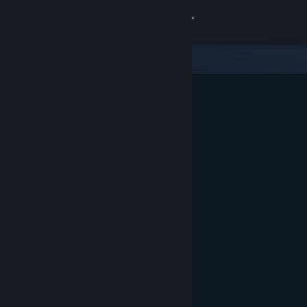
Kirjaudu sisään
Kauppa
Yhteisö
Tietoa
Tuki
Vaihda kieli
Hanki Steam-mobiilisovellus
Näytä työpöytäsivusto