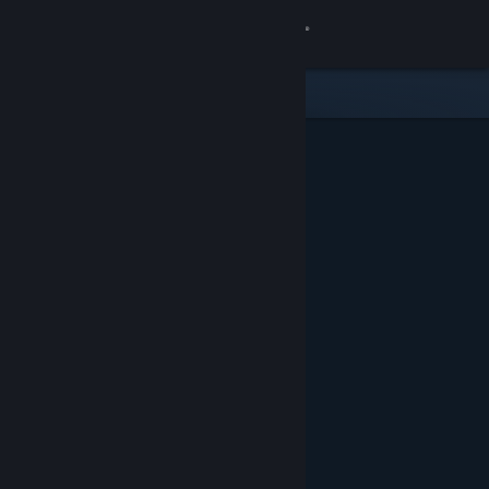
Přihlásit se
Obchod
Komunita
Informace
Podpora
Změnit jazyk
Mobilní aplikace služby Steam
Desktopová verze stránky