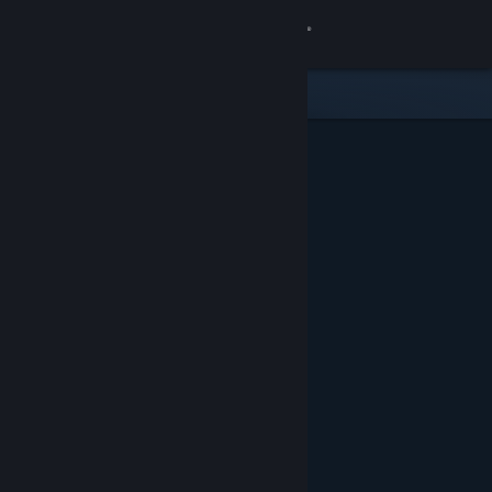
Logga in
Butik
Gemenskap
Om
Support
Byt språk
Skaffa Steams mobilapp
Se skrivbordswebbplats